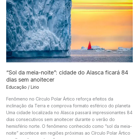
organizado
com
foco
em
“asfixia
financeira”
das
facções
“Sol da meia-noite”: cidade do Alasca ficará 84
dias sem anoitecer
Educação
/
Lirio
Fenômeno no Círculo Polar Ártico reforça efeitos da
inclinação da Terra e comprova formato esférico do planeta
Uma cidade localizada no Alasca passará impressionantes 84
dias consecutivos sem anoitecer durante o verão do
hemisfério norte. O fenômeno conhecido como “sol da meia-
noite” acontece em regiões próximas ao Círculo Polar Ártico