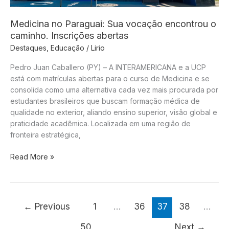
briga
e
Medicina no Paraguai: Sua vocação encontrou o
golaços
caminho. Inscrições abertas
na
Destaques
,
Educação
/
Lirio
Neo
Química
Pedro Juan Caballero (PY) – A INTERAMERICANA e a UCP
Arena
está com matrículas abertas para o curso de Medicina e se
consolida como uma alternativa cada vez mais procurada por
estudantes brasileiros que buscam formação médica de
qualidade no exterior, aliando ensino superior, visão global e
praticidade acadêmica. Localizada em uma região de
fronteira estratégica,
Medicina
Read More »
no
Paraguai:
Sua
vocação
←
Previous
1
…
36
37
38
…
encontrou
o
50
Next
→