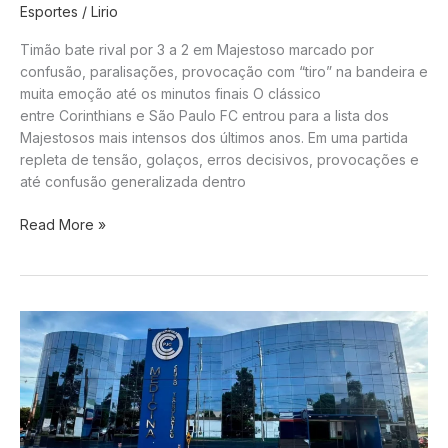
Esportes
/
Lirio
Timão bate rival por 3 a 2 em Majestoso marcado por
confusão, paralisações, provocação com “tiro” na bandeira e
muita emoção até os minutos finais O clássico
entre Corinthians e São Paulo FC entrou para a lista dos
Majestosos mais intensos dos últimos anos. Em uma partida
repleta de tensão, golaços, erros decisivos, provocações e
até confusão generalizada dentro
Corinthians
Read More »
vence
clássico
eletrizante
contra
o
São
Paulo
em
jogo
com