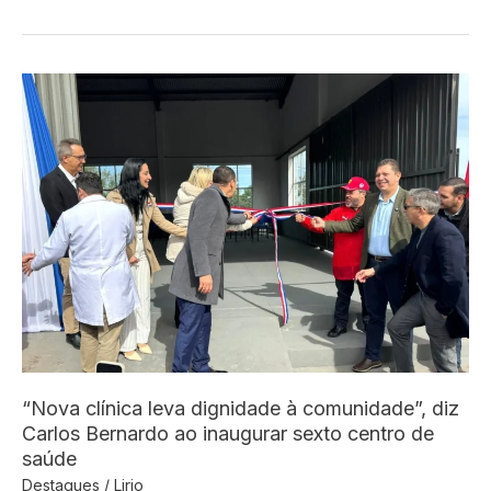
aponta
que
deputado
Marcelo
Queiroz
teria
usado
causa
animal
em
esquema
de
fraudes
milionárias
no
Rio
“Nova clínica leva dignidade à comunidade”, diz
Carlos Bernardo ao inaugurar sexto centro de
saúde
Destaques
/
Lirio