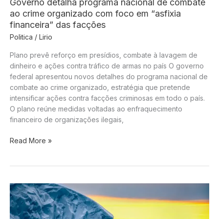
Governo detalha programa nacional de combate
ao crime organizado com foco em “asfixia
financeira” das facções
Politica
/
Lirio
Plano prevê reforço em presídios, combate à lavagem de
dinheiro e ações contra tráfico de armas no país O governo
federal apresentou novos detalhes do programa nacional de
combate ao crime organizado, estratégia que pretende
intensificar ações contra facções criminosas em todo o país.
O plano reúne medidas voltadas ao enfraquecimento
financeiro de organizações ilegais,
Governo
Read More »
detalha
programa
nacional
de
combate
ao
crime