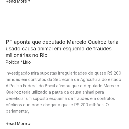
Mercado
Read More »
financeiro
reage
a
resultados
corporativos,
inflação
PF aponta que deputado Marcelo Queiroz teria
e
usado causa animal em esquema de fraudes
debate
milionárias no Rio
sobre
Politica
/
Lirio
dinheiro
“esquecido”
Investigação mira supostas irregularidades de quase R$ 200
nos
milhões em contratos da Secretaria de Agricultura do estado
bancos
A Polícia Federal do Brasil afirmou que o deputado Marcelo
Queiroz teria utilizado a pauta da causa animal para
beneficiar um suposto esquema de fraudes em contratos
públicos que pode chegar a quase R$ 200 milhões. O
parlamentar,
PF
Read More »