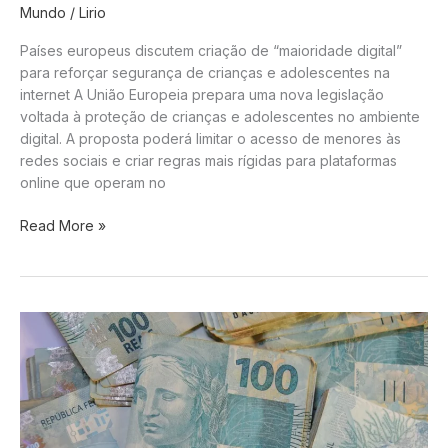
Mundo
/
Lirio
Cultural
Países europeus discutem criação de “maioridade digital”
para reforçar segurança de crianças e adolescentes na
internet A União Europeia prepara uma nova legislação
voltada à proteção de crianças e adolescentes no ambiente
digital. A proposta poderá limitar o acesso de menores às
redes sociais e criar regras mais rígidas para plataformas
online que operam no
União
Read More »
Europeia
prepara
nova
lei
para
proteger
crianças
online
e
pode