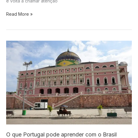
e volta a chamar atenção
“Sol
Read More »
da
meia-
noite”:
cidade
do
Alasca
ficará
84
dias
sem
anoitecer
O que Portugal pode aprender com o Brasil