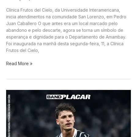
Clínica Frutos del Cielo, da Universidade Interamericana,
inicia atendimentos na comunidade San Lorenzo, em Pedro
Juan Caballero O que antes era um local marcado pelo
abandono e pelo descarte, agora se torna um símbolo de
esperança e dignidade para o Departamento de Amambay.
Foi inaugurada na manhã desta segunda-feira, 11, a Clínica
Frutos del Cielo,
“Nova
Read More »
clínica
leva
dignidade
à
comunidade”,
diz
Carlos
Bernardo
ao
inaugurar