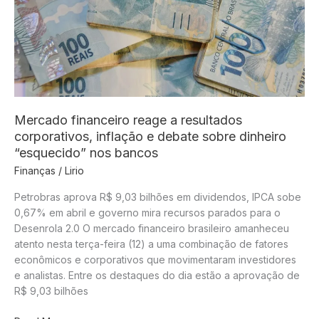
restringir
acesso
de
menores
às
redes
sociais
Mercado financeiro reage a resultados
corporativos, inflação e debate sobre dinheiro
“esquecido” nos bancos
Finanças
/
Lirio
Petrobras aprova R$ 9,03 bilhões em dividendos, IPCA sobe
0,67% em abril e governo mira recursos parados para o
Desenrola 2.0 O mercado financeiro brasileiro amanheceu
atento nesta terça-feira (12) a uma combinação de fatores
econômicos e corporativos que movimentaram investidores
e analistas. Entre os destaques do dia estão a aprovação de
R$ 9,03 bilhões