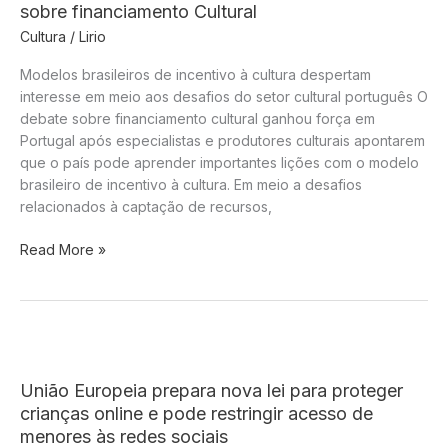
sobre financiamento Cultural
Cultura
/
Lirio
Modelos brasileiros de incentivo à cultura despertam
interesse em meio aos desafios do setor cultural português O
debate sobre financiamento cultural ganhou força em
Portugal após especialistas e produtores culturais apontarem
que o país pode aprender importantes lições com o modelo
brasileiro de incentivo à cultura. Em meio a desafios
relacionados à captação de recursos,
O
Read More »
que
Portugal
pode
aprender
com
o
União Europeia prepara nova lei para proteger
Brasil
crianças online e pode restringir acesso de
sobre
menores às redes sociais
financiamento