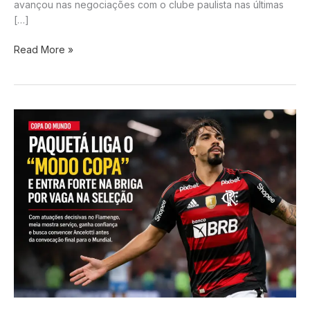
avançou nas negociações com o clube paulista nas últimas
[…]
Corinthians
Read More »
acelera
por
Fernando
Diniz
após
queda
de
Dorival
e
quer
técnico
já
para
a
Libertadores