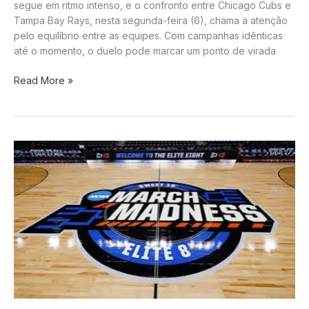
segue em ritmo intenso, e o confronto entre Chicago Cubs e
Tampa Bay Rays, nesta segunda-feira (6), chama a atenção
pelo equilíbrio entre as equipes. Com campanhas idênticas
até o momento, o duelo pode marcar um ponto de virada
MLB
Read More »
pega
fogo:
Cubs
e
Rays
se
enfrentam
em
duelo
equilibrado