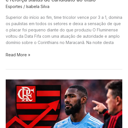
Esportes
/
Isabela Silva
Superior do início ao fim, time tricolor vence por 3 a 1, domina
os paulistas em todos os setores e deixa a sensação de que
o placar foi pequeno diante do que produziu O Fluminense
voltou da Data Fifa com uma atuação de autoridade e amplo
domínio sobre o Corinthians no Maracanã. Na noite desta
Fluminense
Read More »
atropela
o
Corinthians
no
Maracanã
e
reforça
status
de
candidato
ao