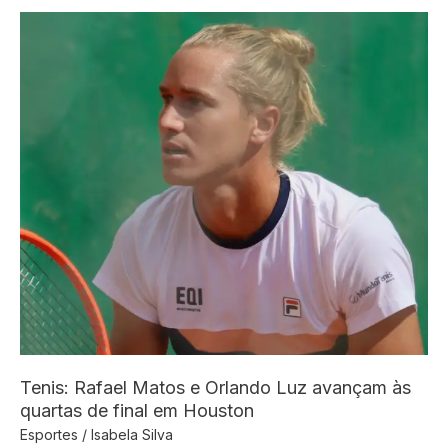
o
tom,
acusa
Flamengo
de
vingança
e
pede
fim
de
ação
milionária
Tenis: Rafael Matos e Orlando Luz avançam às
quartas de final em Houston
Esportes
/
Isabela Silva