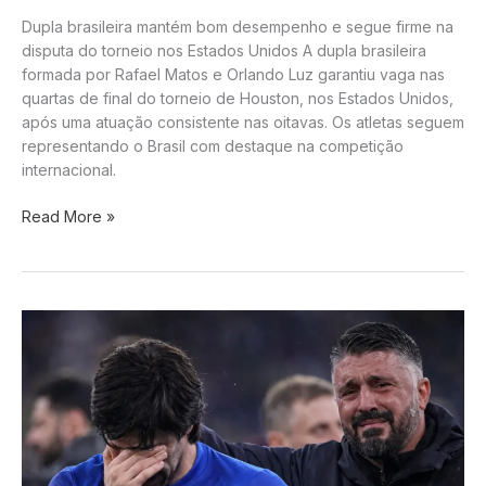
Dupla brasileira mantém bom desempenho e segue firme na
disputa do torneio nos Estados Unidos A dupla brasileira
formada por Rafael Matos e Orlando Luz garantiu vaga nas
quartas de final do torneio de Houston, nos Estados Unidos,
após uma atuação consistente nas oitavas. Os atletas seguem
representando o Brasil com destaque na competição
internacional.
Tenis:
Read More »
Rafael
Matos
e
Orlando
Luz
avançam
às
quartas
de
final
em