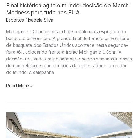
Final histórica agita o mundo: decisão do March
Madness para tudo nos EUA
Esportes
/
Isabela Silva
Michigan e UConn disputam hoje o título mais esperado do
basquete universitário A grande final do torneio universitário
de basquete dos Estados Unidos acontece nesta segunda-
feira (6), colocando frente a frente Michigan e UConn. A
decisão, realizada em Indianápolis, encerra semanas intensas
de competição e reúne milhões de espectadores ao redor
do mundo. A campanha
Final
Read More »
histórica
agita
o
mundo:
decisão
do
March