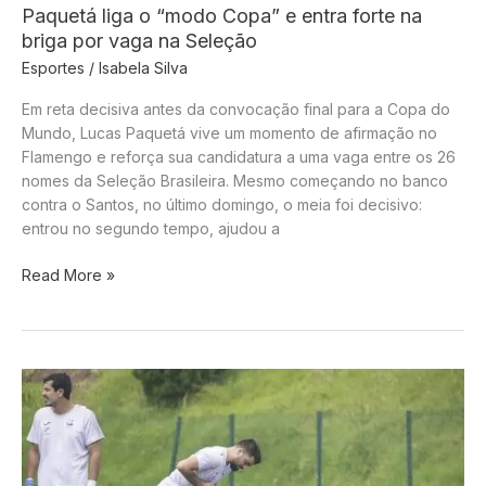
Paquetá liga o “modo Copa” e entra forte na
briga por vaga na Seleção
Esportes
/
Isabela Silva
Em reta decisiva antes da convocação final para a Copa do
Mundo, Lucas Paquetá vive um momento de afirmação no
Flamengo e reforça sua candidatura a uma vaga entre os 26
nomes da Seleção Brasileira. Mesmo começando no banco
contra o Santos, no último domingo, o meia foi decisivo:
entrou no segundo tempo, ajudou a
Paquetá
Read More »
liga
o
“modo
Copa”
e
entra
forte
na