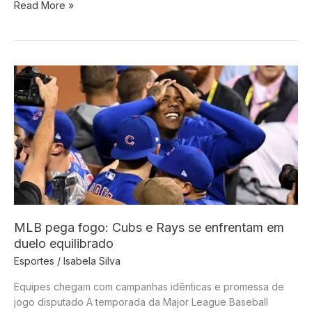
Cena
Read More »
chocante
marca
jogo
de
rugby
e
preocupa
torcedores
MLB pega fogo: Cubs e Rays se enfrentam em
duelo equilibrado
Esportes
/
Isabela Silva
Equipes chegam com campanhas idênticas e promessa de
jogo disputado A temporada da Major League Baseball