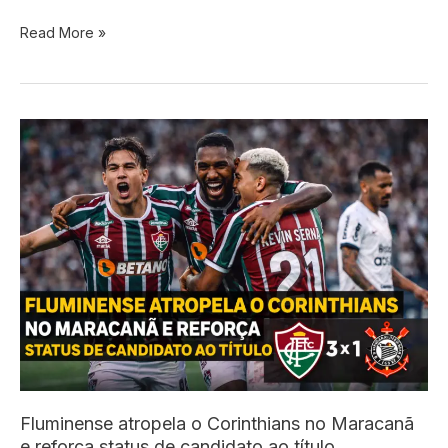
Corinthians
Read More »
demite
Dorival
Júnior
sob
pressão
nos
bastidores
e
já
busca
substituto
Fluminense atropela o Corinthians no Maracanã
e reforça status de candidato ao título