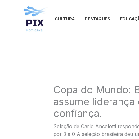
Ir
para
o
CULTURA
DESTAQUES
EDUCAÇ
conteúdo
Copa do Mundo: Br
assume liderança
confiança.
Seleção de Carlo Ancelotti responde
por 3 a 0 A seleção brasileira deu 