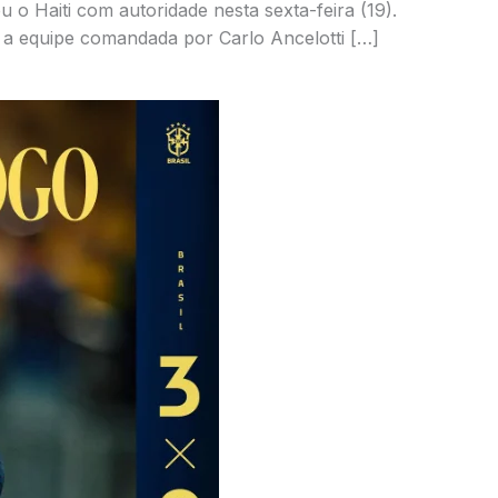
o Haiti com autoridade nesta sexta-feira (19).
, a equipe comandada por Carlo Ancelotti […]