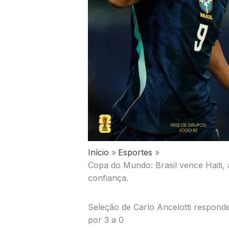
Início
Esportes
Copa do Mundo: Brasil vence Haiti,
confiança.
Seleção de Carlo Ancelotti responde
por 3 a 0