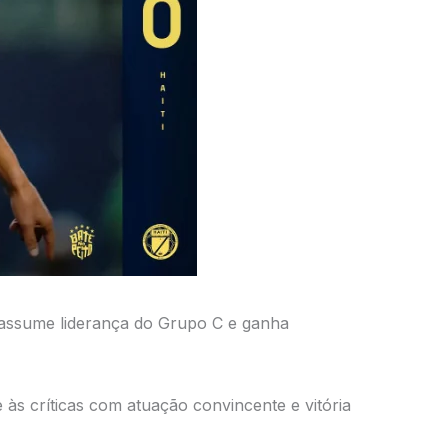
 assume liderança do Grupo C e ganha
 às críticas com atuação convincente e vitória