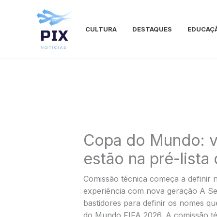
Ir
para
o
CULTURA
DESTAQUES
EDUCAÇ
conteúdo
Copa do Mundo: v
estão na pré-lista 
Comissão técnica começa a definir 
experiência com nova geração A Sele
bastidores para definir os nomes q
do Mundo FIFA 2026. A comissão técn