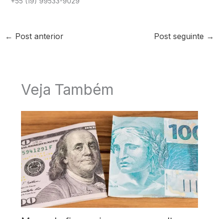
+55 (19) 99533-9029
←
Post anterior
Post seguinte
→
Veja Também