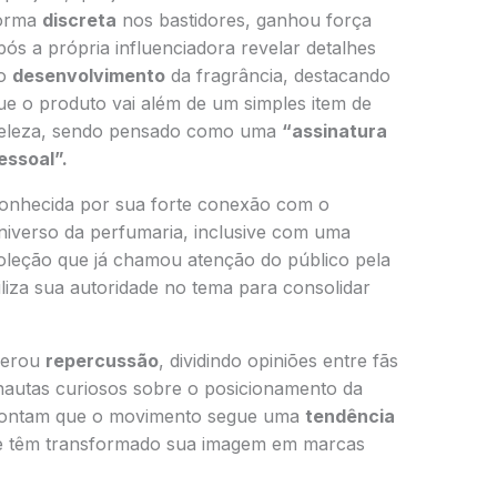
orma
discreta
nos bastidores, ganhou força
pós a própria influenciadora revelar detalhes
o
desenvolvimento
da fragrância, destacando
ue o produto vai além de um simples item de
eleza, sendo pensado como uma
“assinatura
essoal”.
onhecida por sua forte conexão com o
niverso da perfumaria, inclusive com uma
oleção que já chamou atenção do público pela
tiliza sua autoridade no tema para consolidar
gerou
repercussão
, dividindo opiniões entre fãs
nautas curiosos sobre o posicionamento da
apontam que o movimento segue uma
tendência
que têm transformado sua imagem em marcas