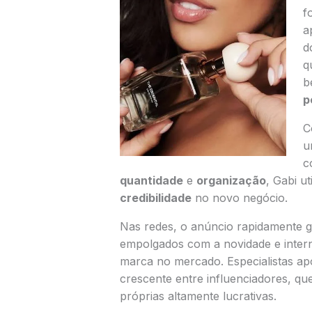
f
a
d
q
b
p
C
u
c
quantidade
e
organização
, Gabi u
credibilidade
no novo negócio.
Nas redes, o anúncio rapidamente 
empolgados com a novidade e inter
marca no mercado. Especialistas 
crescente entre influenciadores, 
próprias altamente lucrativas.