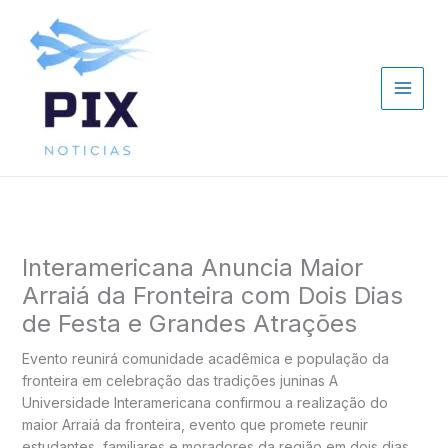
Ir
para
o
conteúdo
Interamericana Anuncia Maior
Arraiá da Fronteira com Dois Dias
de Festa e Grandes Atrações
Evento reunirá comunidade acadêmica e população da
fronteira em celebração das tradições juninas A
Universidade Interamericana confirmou a realização do
maior Arraiá da fronteira, evento que promete reunir
estudantes, familiares e moradores da região em dois dias