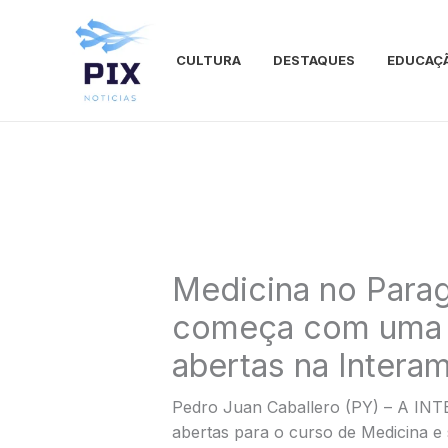
Ir
para
o
CULTURA
DESTAQUES
EDUCAÇ
conteúdo
Medicina no Parag
começa com uma d
abertas na Intera
Pedro Juan Caballero (PY) – A IN
abertas para o curso de Medicina e