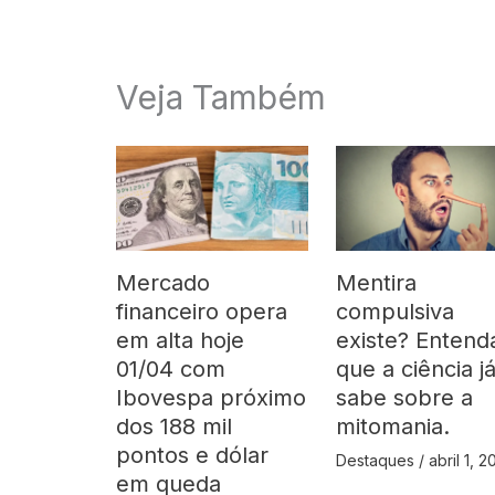
Veja Também
Mercado
Mentira
financeiro opera
compulsiva
em alta hoje
existe? Entend
01/04 com
que a ciência j
Ibovespa próximo
sabe sobre a
dos 188 mil
mitomania.
pontos e dólar
Destaques
/
abril 1, 
em queda