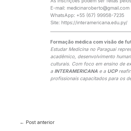
As inscrições podem ser feitas pelos
E-mail: medicinaroberto@gmail.com
WhatsApp: +55 (67) 99958-7235
Site: https://interamericana.edu.py/
_______________________________________
Formação médica com visão de fu
Estudar Medicina no Paraguai repre
acadêmico, desenvolvimento humano 
culturais. Com foco em ensino de exc
a
INTERAMERICANA
e a
UCP
reafi
profissionais capacitados para os 
←
Post anterior