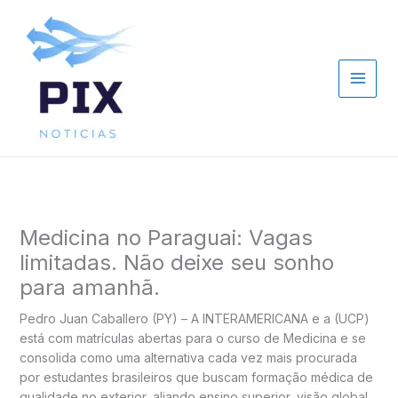
Ir
para
o
conteúdo
Medicina no Paraguai: Vagas
limitadas. Não deixe seu sonho
para amanhã.
Pedro Juan Caballero (PY) – A INTERAMERICANA e a (UCP)
está com matrículas abertas para o curso de Medicina e se
consolida como uma alternativa cada vez mais procurada
por estudantes brasileiros que buscam formação médica de
qualidade no exterior, aliando ensino superior, visão global