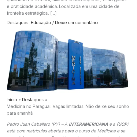
e praticidade acadêmica. Localizada em uma cidade de
fronteira estratégica, […]
Destaques
,
Educação
/
Deixe um comentário
Início
Destaques
Medicina no Paraguai: Vagas limitadas. Não deixe seu sonho
para amanhã.
Pedro Juan Caballero (PY) – A
INTERAMERICANA
e a (
UCP
)
está com matrículas abertas para o curso de Medicina e se