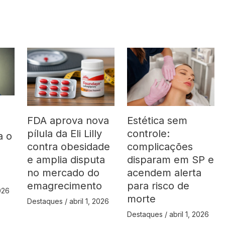
FDA aprova nova
Estética sem
pílula da Eli Lilly
controle:
a o
contra obesidade
complicações
á
e amplia disputa
disparam em SP e
no mercado do
acendem alerta
emagrecimento
para risco de
2026
morte
Destaques
/
abril 1, 2026
Destaques
/
abril 1, 2026