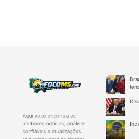
Bra
ten
Dec
Aqui você encontra as
melhores notícias, análises
Ibo
confiáveis e atualizações
relevantes para se manter