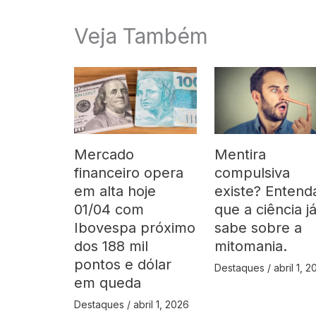
Veja Também
Mercado
Mentira
financeiro opera
compulsiva
em alta hoje
existe? Entend
01/04 com
que a ciência j
Ibovespa próximo
sabe sobre a
dos 188 mil
mitomania.
pontos e dólar
Destaques
/
abril 1, 
em queda
Destaques
/
abril 1, 2026