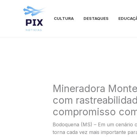
Ir
para
o
CULTURA
DESTAQUES
EDUCAÇ
conteúdo
Mineradora Monte 
com rastreabilida
compromisso com
Bodoquena (MS) – Em um cenário on
torna cada vez mais importante para