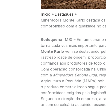
Início
Destaques
Mineradora Monte Karlo destaca cal
compromisso com a qualidade no 
Bodoquena
(MS) – Em um cenário o
torna cada vez mais importante para
Monte Karlo
vem se destacando pela
rastreabilidade de origem, proporc
confiança aos produtores de todo o 
Com operação consolidada na Unid
com a
Mineradora Betione Ltda
, reg
Agricultura e Pecuária (MAPA) sob 
o produto comercializado segue padr
conformidade exigidos pela legislação
Segundo a direção da empresa, a ra
origem do calcário adquirido, asse