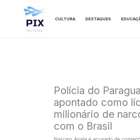
Ir
para
o
CULTURA
DESTAQUES
EDUCAÇ
conteúdo
Polícia do Paragu
apontado como lí
milionário de narc
com o Brasil
Narciso Ayala é acusado de comanda