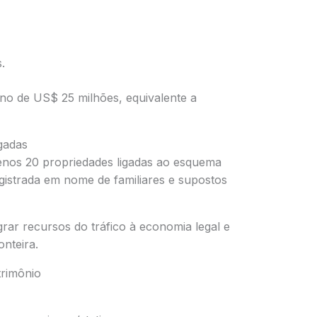
.
rno de US$ 25 milhões, equivalente a
gadas
menos 20 propriedades ligadas ao esquema
egistrada em nome de familiares e supostos
grar recursos do tráfico à economia legal e
onteira.
trimônio