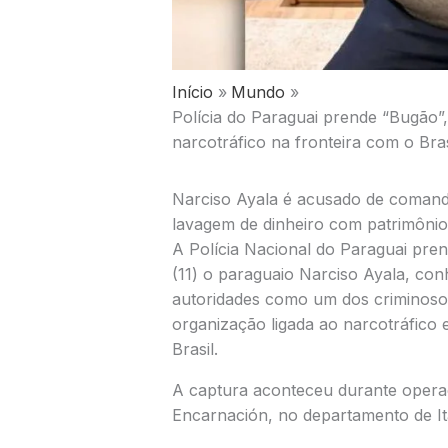
Início
Mundo
Polícia do Paraguai prende “Bugão”
narcotráfico na fronteira com o Bras
Narciso Ayala é acusado de comanda
lavagem de dinheiro com patrimôni
A
Polícia Nacional do Paraguai
prend
(11) o paraguaio
Narciso Ayala
, con
autoridades como um dos criminosos
organização ligada ao narcotráfico 
Brasil
.
A captura aconteceu durante operaç
Encarnación
, no departamento de I