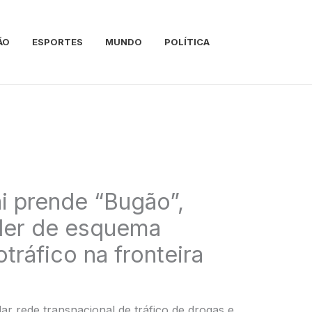
ÃO
ESPORTES
MUNDO
POLÍTICA
ai prende “Bugão”,
der de esquema
otráfico na fronteira
r rede transnacional de tráfico de drogas e