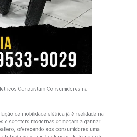
Elétricos Conquistam Consumidores na
ução da mobilidade elétrica já é realidade na
 bikes e scooters modernas começam a ganhar
allero, oferecendo aos consumidores uma
e alinhada às novas tendências de transporte