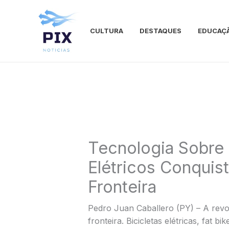
Ir
para
o
CULTURA
DESTAQUES
EDUCAÇ
conteúdo
Tecnologia Sobre 
Elétricos Conqui
Fronteira
Pedro Juan Caballero (PY) – A revol
fronteira. Bicicletas elétricas, fat