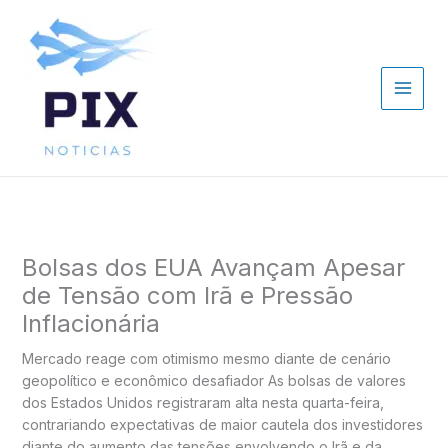
Ir
para
o
conteúdo
Bolsas dos EUA Avançam Apesar
de Tensão com Irã e Pressão
Inflacionária
Mercado reage com otimismo mesmo diante de cenário
geopolítico e econômico desafiador As bolsas de valores
dos Estados Unidos registraram alta nesta quarta-feira,
contrariando expectativas de maior cautela dos investidores
diante do aumento das tensões envolvendo o Irã e da