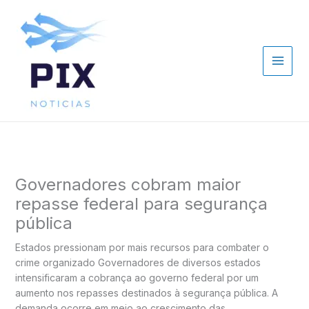
Ir
para
o
conteúdo
Governadores cobram maior
repasse federal para segurança
pública
Estados pressionam por mais recursos para combater o
crime organizado Governadores de diversos estados
intensificaram a cobrança ao governo federal por um
aumento nos repasses destinados à segurança pública. A
demanda ocorre em meio ao crescimento das