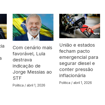
União e estados
ia
Com cenário mais
fecham pacto
favorável, Lula
emergencial para
a
destrava
segurar diesel e
indicação de
conter pressão
Jorge Messias ao
inflacionária
STF
Politica
/
abril 1, 2026
Politica
/
abril 1, 2026