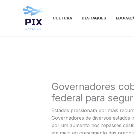
Ir
para
o
CULTURA
DESTAQUES
EDUCAÇ
conteúdo
Governadores cob
federal para segu
Estados pressionam por mais recur
Governadores de diversos estados i
por um aumento nos repasses desti
em meio ao crescimento das preoc