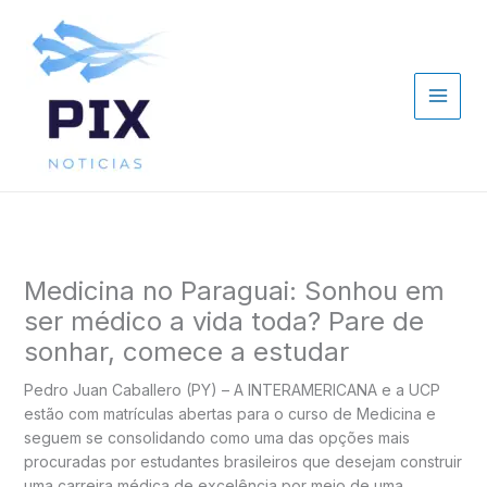
Ir
para
o
conteúdo
Medicina no Paraguai: Sonhou em
ser médico a vida toda? Pare de
sonhar, comece a estudar
Pedro Juan Caballero (PY) – A INTERAMERICANA e a UCP
estão com matrículas abertas para o curso de Medicina e
seguem se consolidando como uma das opções mais
procuradas por estudantes brasileiros que desejam construir
uma carreira médica de excelência por meio de uma